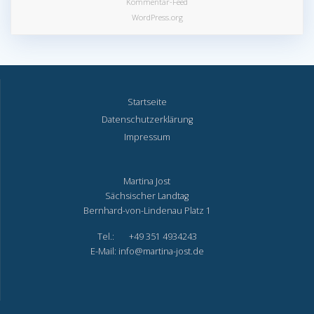
Kommentar-Feed
WordPress.org
Startseite
Datenschutzerklärung
Impressum
Martina Jost
Sächsischer Landtag
Bernhard-von-Lindenau Platz 1
Tel.: +49 351 4934243
E-Mail: info@martina-jost.de