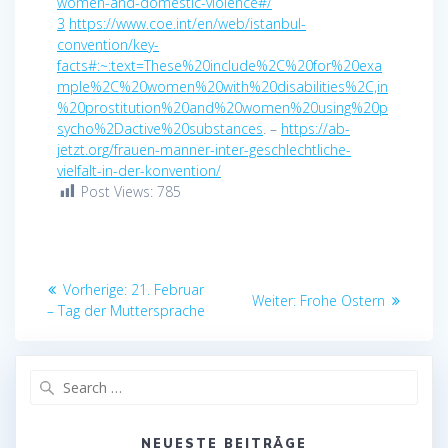
women-and-domestic-violence#/
3
https://www.coe.int/en/web/istanbul-
convention/key-
facts#:~:text=These%20include%2C%20for%20exa
mple%2C%20women%20with%20disabilities%2C,in
%20prostitution%20and%20women%20using%20p
sycho%2Dactive%20substances
. –
https://ab-
jetzt.org/frauen-manner-inter-geschlechtliche-
vielfalt-in-der-konvention/
Post Views:
785
Beitragsnavigation
Vorheriger
Vorherige:
21. Februar
Nächster
Weiter:
Frohe Ostern
Beitrag:
– Tag der Muttersprache
Beitrag:
Search
for:
NEUESTE BEITRÄGE