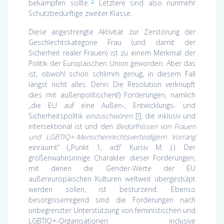
3
bekämpfen sollte.
Letztere sind also nunmehr
Schutzbedürftige zweiter Klasse.
Diese angestrengte Aktivität zur Zerstörung der
Geschlechtskategorie Frau (und damit der
Sicherheit realer Frauen) ist zu einem Merkmal der
Politik der Europäischen Union geworden. Aber das
ist, obwohl schon schlimm genug, in diesem Fall
längst nicht alles. Denn: Die Resolution verknüpft
dies mit außenpolitischen(!) Forderungen, nämlich
„die EU auf eine Außen-, Entwicklungs- und
Sicherheitspolitik
einzuschwören
[!], die inklusiv und
intersektional ist und den
Bedürfnissen von Frauen
und LGBTIQ+-Menschenrechtsverteidigern Vorrang
einräumt“ („Punkt 1, ad)“ Kursiv M. J.). Der
größenwahnsinnige Charakter dieser Forderungen,
mit denen die Gender-Werte der EU
außereuropäischen Kulturen weltweit übergestülpt
werden sollen, ist bestürzend. Ebenso
besorgniserregend sind die Forderungen nach
unbegrenzter Unterstützung von feministischen und
LGBTIQ+-Organisationen inclusive