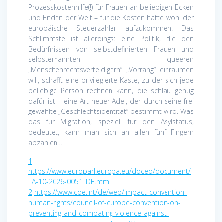
Prozesskostenhilfe(!) für Frauen an beliebigen Ecken
und Enden der Welt – für die Kosten hätte wohl der
europäische Steuerzahler aufzukommen. Das
Schlimmste ist allerdings: eine Politik, die den
Bedürfnissen von selbstdefinierten Frauen und
selbsternannten queeren
„Menschenrechtsverteidigern“ „Vorrang“ einräumen
will, schafft eine privilegierte Kaste, zu der sich jede
beliebige Person rechnen kann, die schlau genug
dafür ist – eine Art neuer Adel, der durch seine frei
gewählte „Geschlechtsidentität“ bestimmt wird. Was
das für Migration, speziell für den Asylstatus,
bedeutet, kann man sich an allen fünf Fingern
abzählen…
1
https://www.europarl.europa.eu/doceo/document/
TA-10-2026-0051_DE.html
2
https://www.coe.int/de/web/impact-convention-
human-rights/council-of-europe-convention-on-
preventing-and-combating-violence-against-