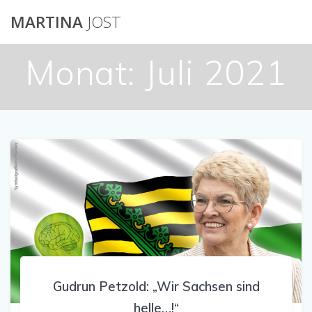
Skip
MARTINA
JOST
to
content
Monat:
Juli 2021
Gudrun Petzold: „Wir Sachsen sind
helle…!“