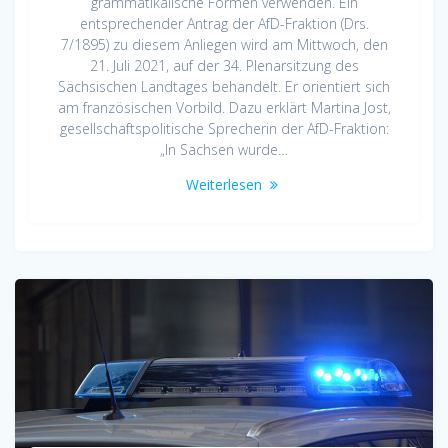
grammatikalische Formen verwenden. Ein
entsprechender Antrag der AfD-Fraktion (Drs.
7/1895) zu diesem Anliegen wird am Mittwoch, den
21. Juli 2021, auf der 34. Plenarsitzung des
Sächsischen Landtages behandelt. Er orientiert sich
am französischen Vorbild. Dazu erklärt Martina Jost,
gesellschaftspolitische Sprecherin der AfD-Fraktion:
„In Sachsen wurde…
Weiterlesen