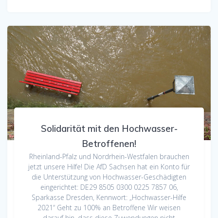
Solidarität mit den Hochwasser-
Betroffenen!
Rheinland-Pfalz und Nordrhein-Westfalen brauchen
jetzt unsere Hilfe! Die AfD Sachsen hat ein Konto für
die Unterstützung von Hochwasser-Geschädigten
eingerichtet: DE29 8505 0300 0225 7857 06,
Sparkasse Dresden, Kennwort: „Hochwasser-Hilfe
2021“ Geht zu 100% an Betroffene Wir weisen
darauf hin, dass diese Zuwendungen nicht