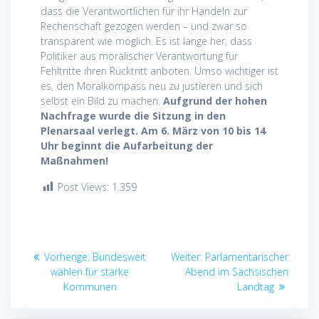
dass die Verantwortlichen für ihr Handeln zur
Rechenschaft gezogen werden – und zwar so
transparent wie möglich. Es ist lange her, dass
Politiker aus moralischer Verantwortung für
Fehltritte ihren Rücktritt anboten. Umso wichtiger ist
es, den Moralkompass neu zu justieren und sich
selbst ein Bild zu machen.
Aufgrund der hohen
Nachfrage wurde die Sitzung in den
Plenarsaal verlegt. Am 6. März von 10 bis 14
Uhr beginnt die Aufarbeitung der
Maßnahmen!
Post Views:
1.359
Beitragsnavigation
Vorheriger
Nächster
Vorherige:
Bundesweit
Weiter:
Parlamentarischer
Beitrag:
Beitrag:
wählen für starke
Abend im Sächsischen
Kommunen
Landtag