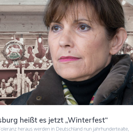
burg heißt es jetzt „Winterfest“
er Toleranz heraus werden in Deutschland nun jahrhundertealte,