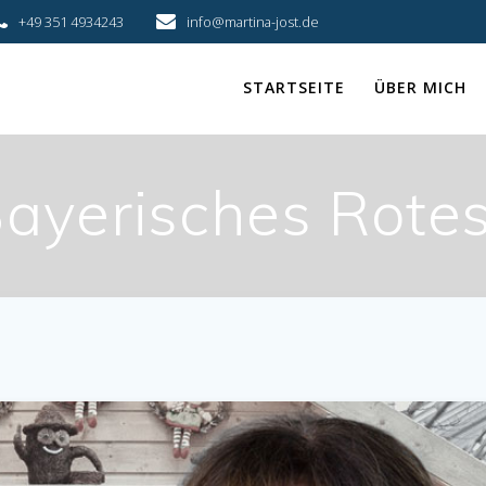
+49 351 4934243
info@martina-jost.de
STARTSEITE
ÜBER MICH
ayerisches Rote