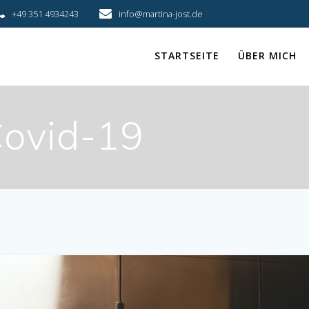
+49 351 4934243
info@martina-jost.de
STARTSEITE
ÜBER MICH
ovid-19