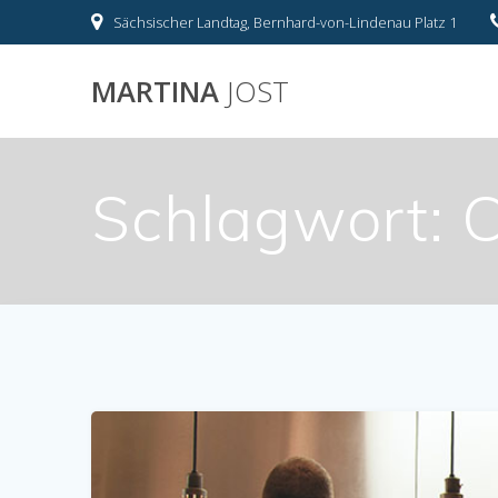
Skip
Sächsischer Landtag, Bernhard-von-Lindenau Platz 1
to
content
MARTINA
JOST
Schlagwort:
C