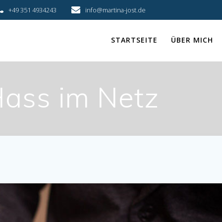
+49 351 4934243
info@martina-jost.de
STARTSEITE
ÜBER MICH
ass im Netz