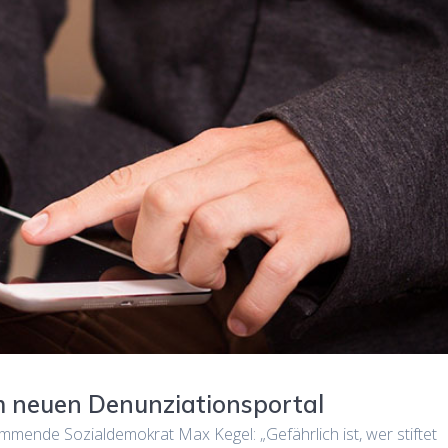
m neuen Denunziationsportal
mmende Sozialdemokrat Max Kegel: „Gefährlich ist, wer stiftet