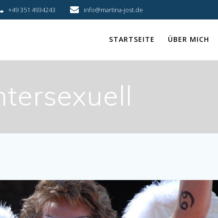
+49 351 4934243
info@martina-jost.de
STARTSEITE
ÜBER MICH
ntersexuell