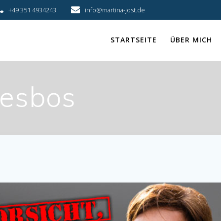
+49 351 4934243
info@martina-jost.de
STARTSEITE
ÜBER MICH
esbos