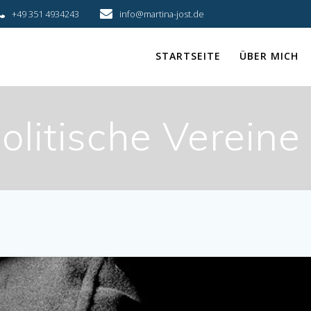
+49 351 4934243
info@martina-jost.de
STARTSEITE
ÜBER MICH
olitische Vereine