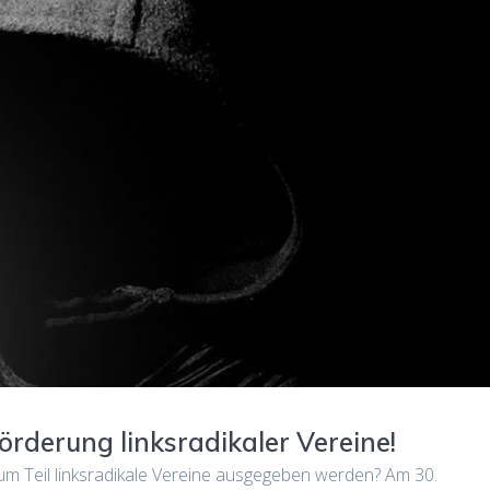
örderung linksradikaler Vereine!
zum Teil linksradikale Vereine ausgegeben werden? Am 30.