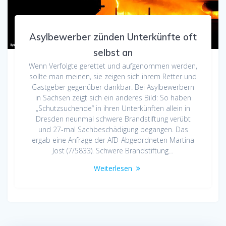
Asylbewerber zünden Unterkünfte oft
selbst an
Wenn Verfolgte gerettet und aufgenommen werden,
sollte man meinen, sie zeigen sich ihrem Retter und
Gastgeber gegenüber dankbar. Bei Asylbewerbern
in Sachsen zeigt sich ein anderes Bild: So haben
„Schutzsuchende“ in ihren Unterkünften allein in
Dresden neunmal schwere Brandstiftung verübt
und 27-mal Sachbeschädigung begangen. Das
ergab eine Anfrage der AfD-Abgeordneten Martina
Jost (7/5833). Schwere Brandstiftung…
Weiterlesen