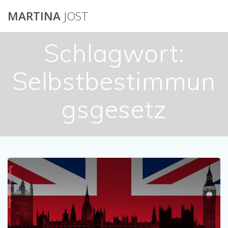
Skip
MARTINA
JOST
to
content
Schlagwort:
Selbstbestimmun
gsgesetz