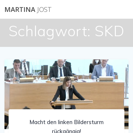
Skip
MARTINA
JOST
to
content
Schlagwort:
SKD
Macht den linken Bildersturm
rückgängig!