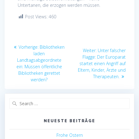
Untertanen, die erzogen werden müssen.
Post Views:
460
Beitragsnavigation
Vorheriger
Vorherige:
Bibliotheken
Nächster
Weiter:
Unter falscher
Beitrag:
laden
Beitrag:
Flagge: Der Europarat
Landtagsabgeordnete
startet einen Angriff auf
ein: Müssen öffentliche
Eltern, Kinder, Ärzte und
Bibliotheken gerettet
Therapeuten.
werden?
Search
for:
NEUESTE BEITRÄGE
Frohe Ostern