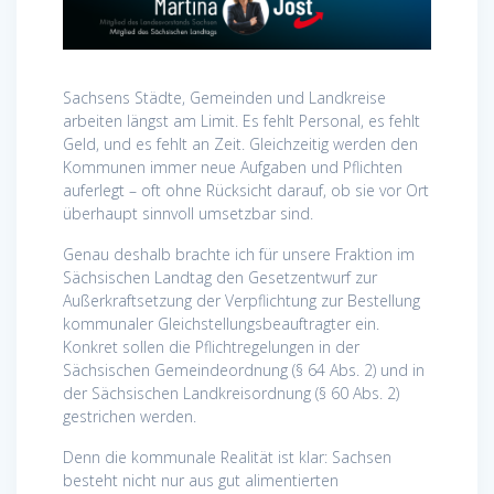
Sachsens Städte, Gemeinden und Landkreise
arbeiten längst am Limit. Es fehlt Personal, es fehlt
Geld, und es fehlt an Zeit. Gleichzeitig werden den
Kommunen immer neue Aufgaben und Pflichten
auferlegt – oft ohne Rücksicht darauf, ob sie vor Ort
überhaupt sinnvoll umsetzbar sind.
Genau deshalb brachte ich für unsere Fraktion im
Sächsischen Landtag den Gesetzentwurf zur
Außerkraftsetzung der Verpflichtung zur Bestellung
kommunaler Gleichstellungsbeauftragter ein.
Konkret sollen die Pflichtregelungen in der
Sächsischen Gemeindeordnung (§ 64 Abs. 2) und in
der Sächsischen Landkreisordnung (§ 60 Abs. 2)
gestrichen werden.
Denn die kommunale Realität ist klar: Sachsen
besteht nicht nur aus gut alimentierten