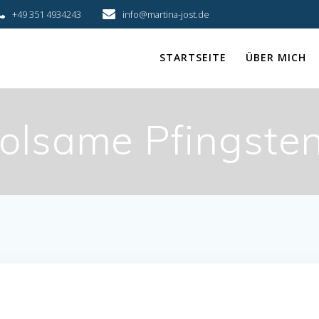
+49 351 4934243
info@martina-jost.de
STARTSEITE
ÜBER MICH
olsame Pfingsten