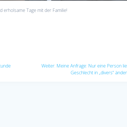
d erholsame Tage mit der Familie!
Nächster
tunde
Weiter:
Meine Anfrage: Nur eine Person lie
Beitrag:
Geschlecht in „divers“ ände