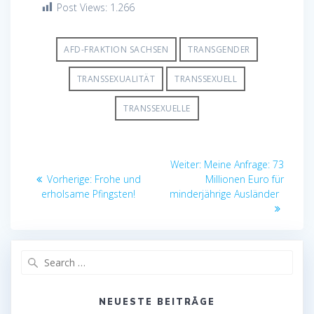
Post Views:
1.266
AFD-FRAKTION SACHSEN
TRANSGENDER
TRANSSEXUALITÄT
TRANSSEXUELL
TRANSSEXUELLE
Beitragsnavigation
Nächster
Weiter:
Meine Anfrage: 73
Vorheriger
Beitrag:
Vorherige:
Frohe und
Millionen Euro für
Beitrag:
erholsame Pfingsten!
minderjährige Ausländer
Search
for:
NEUESTE BEITRÄGE