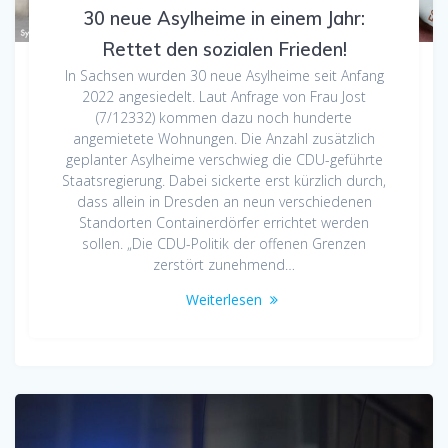
30 neue Asylheime in einem Jahr:
Rettet den sozialen Frieden!
In Sachsen wurden 30 neue Asylheime seit Anfang
2022 angesiedelt. Laut Anfrage von Frau Jost
(7/12332) kommen dazu noch hunderte
angemietete Wohnungen. Die Anzahl zusätzlich
geplanter Asylheime verschwieg die CDU-geführte
Staatsregierung. Dabei sickerte erst kürzlich durch,
dass allein in Dresden an neun verschiedenen
Standorten Containerdörfer errichtet werden
sollen. „Die CDU-Politik der offenen Grenzen
zerstört zunehmend…
Weiterlesen