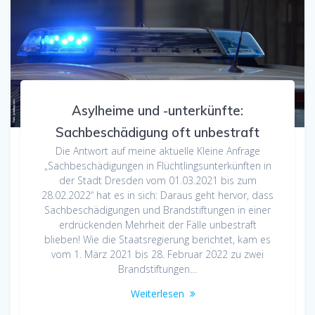
Asylheime und -unterkünfte:
Sachbeschädigung oft unbestraft
Die Antwort auf meine aktuelle Kleine Anfrage
„Sachbeschädigungen in Flüchtlingsunterkünften in
der Stadt Dresden vom 01.03.2021 bis zum
28.02.2022“ hat es in sich: Daraus geht hervor, dass
Sachbeschädigungen und Brandstiftungen in einer
erdrückenden Mehrheit der Fälle unbestraft
blieben! Wie die Staatsregierung berichtet, kam es
vom 1. März 2021 bis 28. Februar 2022 zu zwei
Brandstiftungen…
Weiterlesen