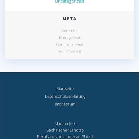
Uncategorized
META
Anmelden
Eintrags-Feed
Kommentar-Feed
WordPress.org
Startseite
Datenschutzerklärung
Impressum
Martina Jost
Sächsischer Landtag
Bernhard-von-Lindenau Platz 1