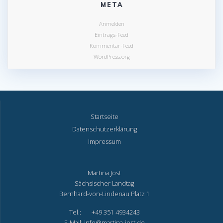
META
Anmelden
Eintrags-Feed
Kommentar-Feed
WordPress.org
Startseite
Datenschutzerklärung
Impressum
Martina Jost
Sächsischer Landtag
Bernhard-von-Lindenau Platz 1
Tel.: +49 351 4934243
E-Mail: info@martina-jost.de