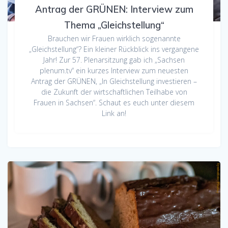
Antrag der GRÜNEN: Interview zum
Thema „Gleichstellung“
Brauchen wir Frauen wirklich sogenannte
„Gleichstellung“? Ein kleiner Rückblick ins vergangene
Jahr! Zur 57. Plenarsitzung gab ich „Sachsen
plenum.tv“ ein kurzes Interview zum neuesten
Antrag der GRÜNEN, „In Gleichstellung investieren –
die Zukunft der wirtschaftlichen Teilhabe von
Frauen in Sachsen“. Schaut es euch unter diesem
Link an!