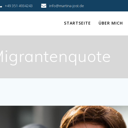
+49 351 4934243
info@martina-jost.de
STARTSEITE
ÜBER MICH
igrantenquote