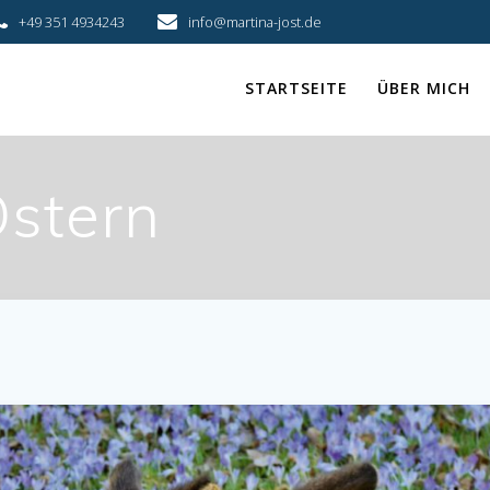
+49 351 4934243
info@martina-jost.de
STARTSEITE
ÜBER MICH
stern