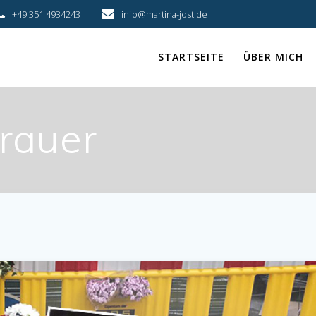
+49 351 4934243
info@martina-jost.de
STARTSEITE
ÜBER MICH
rauer