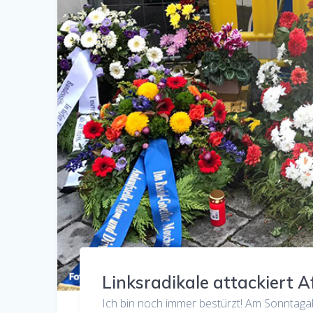
Linksradikale attackiert A
Ich bin noch immer bestürzt! Am Sonntagab