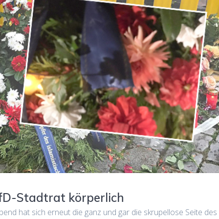
fD-Stadtrat körperlich
end hat sich erneut die ganz und gar die skrupellose Seite des