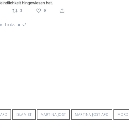
on Links aus?
 AFD
ISLAMIST
MARTINA JOST
MARTINA JOST AFD
MORD