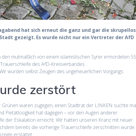
gabend hat sich erneut die ganz und gar die skrupello
Stadt gezeigt. Es wurde nicht nur ein Vertreter der AfD
n mutmaßlich von einem islamistischen Syrer ermordeten 55
e Trauerschleife des AfD-Kreisverbandes…
. Wir wurden selbst Zeugen des ungeheuerlichen Vorgangs.
urde zerstört
er Grünen waren zugegen, einen Stadtrat der LINKEN suchte m
nd Pietätlosigkeit hat dagegen – vor den Augen anderer
tufe der Eskalation erreicht. Wir hatten unseren Kranz mit neuer
chdem bereits die vorherige Trauerschleife zerschnitten wurde.
zeige erstattet.