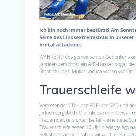
Ich bin noch immer bestürzt! Am Sonnta
Seite des Linksextremismus in unserer 
brutal attackiert.
WÄHREND des gemeinsamen Gedenkens an de
Jährigen zerschnitt ein AfD-Hasser sogar di
Stadtrat Heiko Müller und ich waren vor Ort
Trauerschleife w
Vertreter der CDU, der FDP, der SPD und d
jedoch vergeblich. Die linksextreme Gewalt u
Trauernder, teils unter Beifall – eine neue S
Trauerschleife gegen 16 Uhr niedergelegt, na
Selbstverständlich haben wir auch diesmal An