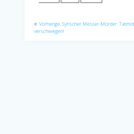
Beitragsnavigation
Vorheriger
Vorherige:
Syrischer Messer-Mörder: Tatmot
Beitrag:
verschwiegen!