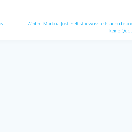
Nächster
iv
Weiter:
Martina Jost: Selbstbewusste Frauen bra
Beitrag:
keine Quo