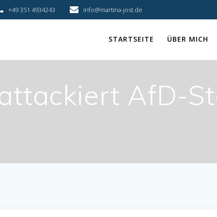
+49 351 4934243
info@martina-jost.de
STARTSEITE
ÜBER MICH
 attackiert AfD-S