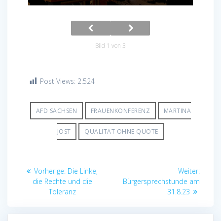
Bild 1 von 3
Post Views:
2.524
AFD SACHSEN
FRAUENKONFERENZ
MARTINA
JOST
QUALITÄT OHNE QUOTE
Beitragsnavigation
Vorheriger
Nächst
Vorherige:
Die Linke,
Weiter:
Beitrag:
Beitrag
die Rechte und die
Bürgersprechstunde am
Toleranz
31.8.23