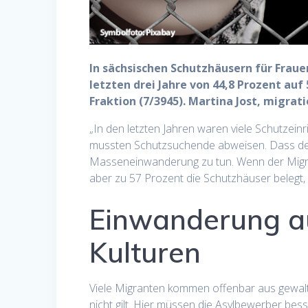
In sächsischen Schutzhäusern für Fraue
letzten drei Jahre von 44,8 Prozent auf
Fraktion (7/3945). Martina Jost, migrati
„In den letzten Jahren waren viele Schutzein
mussten Schutzsuchende abweisen. Dass der P
Masseneinwanderung zu tun. Wenn der Migran
aber zu 57 Prozent die Schutzhäuser belegt,
Einwanderung a
Kulturen
Viele Migranten kommen offenbar aus gewalta
nicht gilt. Hier müssen die Asylbewerber bess