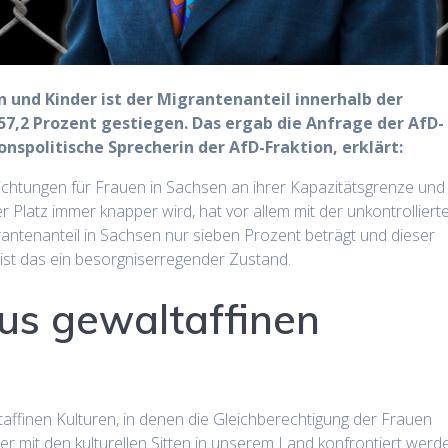
n und Kinder ist der Migrantenanteil innerhalb der
 57,2 Prozent gestiegen. Das ergab die Anfrage der AfD-
onspolitische Sprecherin der AfD-Fraktion, erklärt:
richtungen für Frauen in Sachsen an ihrer Kapazitätsgrenze und
latz immer knapper wird, hat vor allem mit der unkontrolliert
tenanteil in Sachsen nur sieben Prozent beträgt und dieser
 ist das ein besorgniserregender Zustand.
us gewaltaffinen
ffinen Kulturen, in denen die Gleichberechtigung der Frauen
er mit den kulturellen Sitten in unserem Land konfrontiert werd