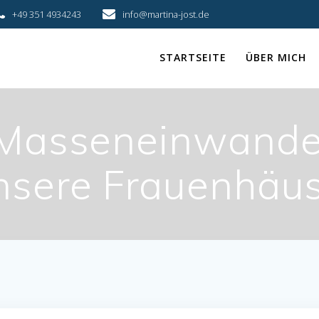
+49 351 4934243
info@martina-jost.de
STARTSEITE
ÜBER MICH
: Masseneinwand
unsere Frauenhäu