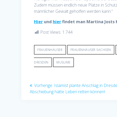
Zudem müssen endlich neue Plätze in Schutz
männlicher Gewalt geholfen werden kann.“
Hier
und
hier
findet man Martina Josts
Post Views:
1.744
FRAUENHÄUSER
FRAUENHÄUSER SACHSEN
DRESDEN
MUSLIME
Beitragsnavigation
Vorheriger
Vorherige:
Islamist plante Anschlag in Dresd
Beitrag:
Abschiebung hätte Leben retten können!