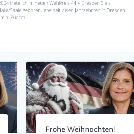
24 trete ich im neuen Wahlkreis 44 – Dresden 5 als
alle/Saale geboren, lebe seit vielen Jahrzehnten in Dresden
nomin. Zudem…
Frohe Weihnachten!