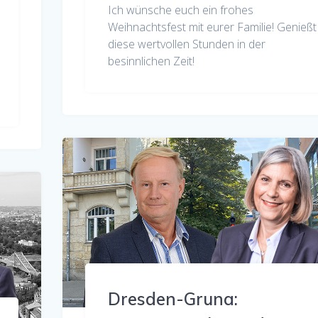
Ich wünsche euch ein frohes
Weihnachtsfest mit eurer Familie! Genießt
diese wertvollen Stunden in der
besinnlichen Zeit!
Dresden-Gruna: