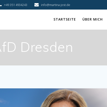
+49 351 4934243
info@martina-jost.de
STARTSEITE
ÜBER MICH
fD Dresden