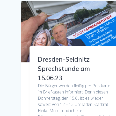
Dresden-Seidnitz:
Sprechstunde am
15.06.23
Die Bürger werden fleißig per Postkarte
im Briefkasten informiert. Denn diesen
Donnerstag, den 15.6., ist es wieder
soweit: Von 12 – 13 Uhr laden Stadtrat
Heiko Müller und ich zur