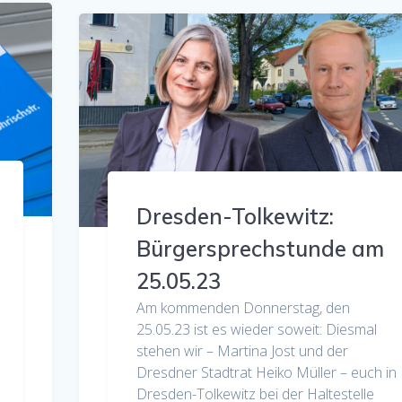
Dresden-Tolkewitz:
Bürgersprechstunde am
25.05.23
Am kommenden Donnerstag, den
25.05.23 ist es wieder soweit: Diesmal
stehen wir – Martina Jost und der
Dresdner Stadtrat Heiko Müller – euch in
Dresden-Tolkewitz bei der Haltestelle