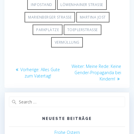
INFOSTAND
LÖWENHAINER STRASSE
MARIENBERGER STRASSE
MARTINA JOST
PARKPLÄTZE
TOEPLERSTRASSE
VERMÜLLUNG
Beitragsnavigation
Nächster
Weiter:
Meine Rede: Keine
Vorheriger
Vorherige:
Alles Gute
Beitrag:
Gender-Propaganda bei
Beitrag:
zum Vatertag!
Kindern!
Search
for:
NEUESTE BEITRÄGE
Frohe Ostern