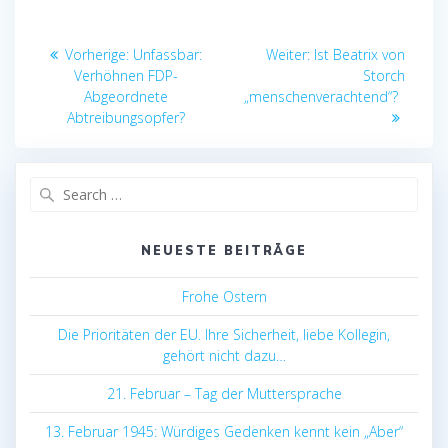
Beitragsnavigation
Vorheriger
Nächster
Vorherige:
Unfassbar:
Weiter:
Ist Beatrix von
Beitrag:
Beitrag:
Verhöhnen FDP-
Storch
Abgeordnete
„menschenverachtend“?
Abtreibungsopfer?
Search
for:
NEUESTE BEITRÄGE
Frohe Ostern
Die Prioritäten der EU. Ihre Sicherheit, liebe Kollegin,
gehört nicht dazu…
21. Februar – Tag der Muttersprache
13. Februar 1945: Würdiges Gedenken kennt kein „Aber“