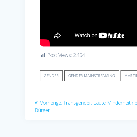
Post Views:
2.454
GENDER
GENDER MAINSTREAMING
MARTI
Beitragsnavigation
Vorheriger
Vorherige:
Transgender: Laute Minderheit ne
Beitrag:
Bürger