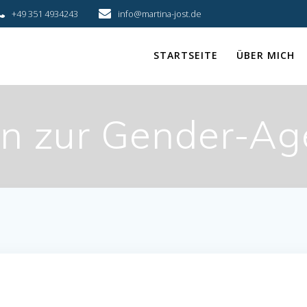
+49 351 4934243
info@martina-jost.de
STARTSEITE
ÜBER MICH
ten zur Gender-Ag